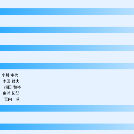
小川 幸代
木田 哲夫
 須田 和裕
東浦 拓郎
 宮内 卓