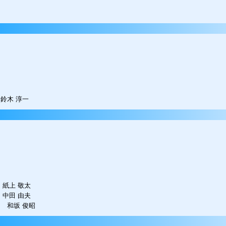
鈴木 淳一
紙上 敬太
中田 由夫
 和坂 俊昭