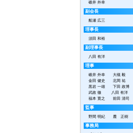
碓井 外幸
副会長
船瀬 広三
理事長
須田 和裕
副理事長
八田 有洋
理事
碓井 外幸 大槻 毅 
金田 健史 北岡 祐 
黒岩 一雄 下田 政博
武政 徹 八田 有洋 
福本 寛之 前田 清司
監事
野間 明紀 麓 正樹
事務局