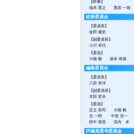
【幹事】
福本 寛之 黒岩 一雄
総務委員会
【委員長】
金田 健史
【副委員長】
小川 幸代
【委員】
大槻 毅 坂本 将基 
編集委員会
【委員長】
八田 有洋
【副委員長】
木田 哲夫
【委員】
足立 哲司 大槻 毅 
北 一郎 中里 浩一 
田中 英登 宮内 卓
評議員選考委員会