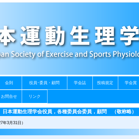
会則
役員･委員・顧問
学会誌
投稿規定
学会賞
お問合せ
リンク
日本運動生理学会役員，各種委員会委員，顧問 （敬称略）
27年3月31日）